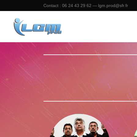
Contact : 06 24 43 29 62 — lgm.prod@sfr.fr