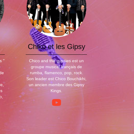
Chiko et les Gipsy
s "
Chico and the gypsies est un
groupe musical français de
de
rumba, flamenco, pop, rock.
Son leader est Chico Bouchikhi,
e,
un ancien membre des Gipsy
es
Kings.
o,