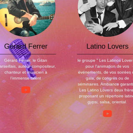
Gérard Ferrer
Latino Lovers
Gérard Ferrer, le Gitan
le groupe " Les Latinos Lover
rseillais, auteur-compositeur,
pour l'animation de vos
chanteur et musicien à
événements, de vos soirées 
l’immense talent
gala, de congrès ou de
séminaires. Ambiance garanti
Les Latino Lovers deux frèr
proposant un répertoire latin
gypsi, salsa, oriental.