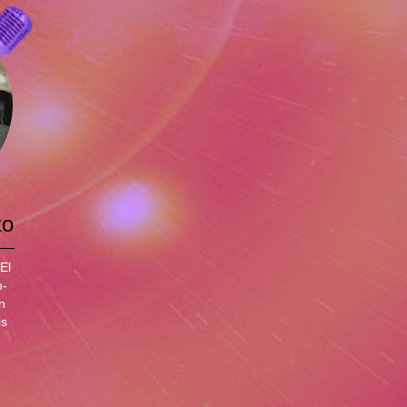
to
El
n-
n
is