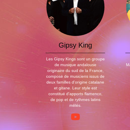
Gipsy King
Les Gipsy Kings sont un groupe
de musique andalouse
Ma
originaire du sud de la France,
composé de musiciens issus de
deux familles d'origine catalane
et gitane. Leur style est
constitué d'apports flamenco,
de pop et de rythmes latins
mêlés.